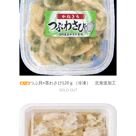
つぶ貝×茎わさび120ｇ（冷凍） 北海道加工
SOLD OUT