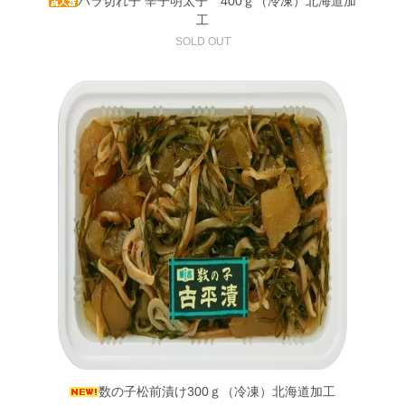
バラ切れ子 辛子明太子 400ｇ（冷凍）北海道加
工
SOLD OUT
数の子松前漬け300ｇ（冷凍）北海道加工