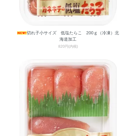
切れ子小サイズ 低塩たらこ 200ｇ（冷凍）北
海道加工
820円(内税)