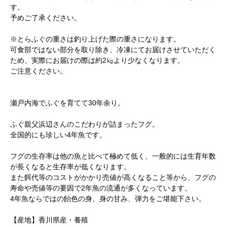
す。
予めご了承ください。
※とらふぐの重さは釣り上げた際の重さになります。
可食部ではない部分を取り除き、冷凍にてお届けさせていただく
ため、実際にお届けの際は約2㎏より少なくなります。
ご注意ください。
瀬戸内海でふぐを育てて30年余り。
ふぐ親父浜辺さんのこだわりが詰まったフグ。
全国的にも珍しい4年魚です。
フグの生存率は他の魚と比べて極めて低く、一般的には生育年数
が長くなると生存率が低くなります。
また餌代等のコストがかかり売値が高くなること等から、フグの
寿命や売値等の要因で2年魚の流通が多くなっています。
4年魚ならではの飴色の身、身の甘み、弾力をご堪能下さい。
【産地】香川県産・養殖