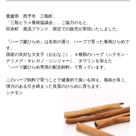
愛媛県 西予市 三瓶町。
「三瓶ヒラメ養殖協議会」、ご協力のもと、
田舎町 風流ブランド 限定での販売が実現いたしました。
『ハーブ媛ひらめ』は名前の通り、ハーブで育った養殖ひらめで
す。
国産の良好な大女子（おおなご）、４種類のハーブ（シナモン・
ナツメグ・オレガノ・ジンジャー）、タウリンを加えた
「ハーブ媛ひらめ専用の配合飼料」で育っています。
このハーブ飼料で育つことで健康的で臭いを抑え、風味が良く、
弾力のある引き締まった良質のひらめに育ちます。
シナモン