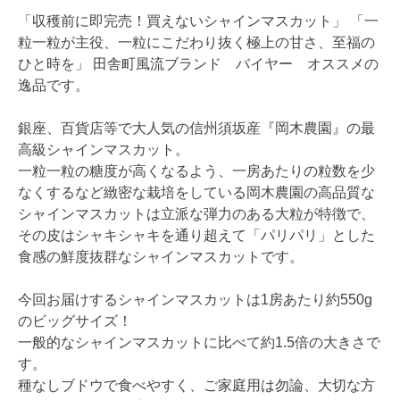
「収穫前に即完売！買えないシャインマスカット」 「一
粒一粒が主役、一粒にこだわり抜く極上の甘さ、至福の
ひと時を」 田舎町風流ブランド バイヤー オススメの
逸品です。
銀座、百貨店等で大人気の信州須坂産『岡木農園』の最
高級シャインマスカット。
一粒一粒の糖度が高くなるよう、一房あたりの粒数を少
なくするなど緻密な栽培をしている岡木農園の高品質な
シャインマスカットは立派な弾力のある大粒が特徴で、
その皮はシャキシャキを通り超えて「パリパリ」とした
食感の鮮度抜群なシャインマスカットです。
今回お届けするシャインマスカットは1房あたり約550g
のビッグサイズ！
一般的なシャインマスカットに比べて約1.5倍の大きさで
す。
種なしブドウで食べやすく、ご家庭用は勿論、大切な方